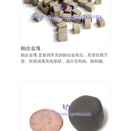
鎢合金塊
鎢合金塊 是最爲常見的鎢合金産品，其形狀爲方
形、矩形或者其他形狀，成分含有鎢、鎳和鐵。