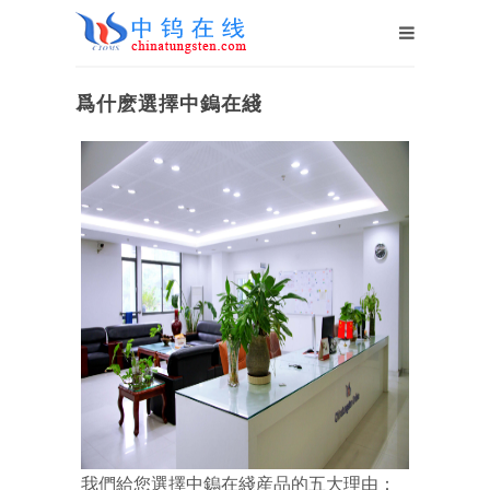
爲什麽選擇中鎢在綫
我們給您選擇中鎢在綫産品的五大理由：