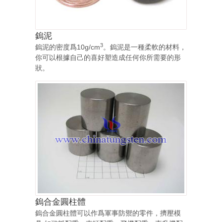
鎢泥
3
鎢泥的密度爲10g/cm
。鎢泥是一種柔軟的材料，
你可以根據自己的喜好塑造成任何你所需要的形
狀。
鎢合金圓柱體
鎢合金圓柱體可以作爲軍事防禦的零件，擠壓模