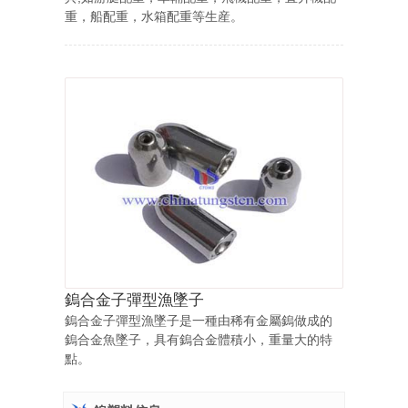
重，船配重，水箱配重等生産。
鎢合金子彈型漁墜子
鎢合金子彈型漁墜子是一種由稀有金屬鎢做成的
鎢合金魚墜子，具有鎢合金體積小，重量大的特
點。