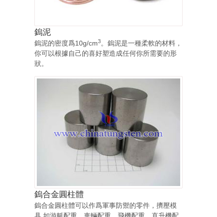
鎢泥
3
鎢泥的密度爲10g/cm
。鎢泥是一種柔軟的材料，
你可以根據自己的喜好塑造成任何你所需要的形
狀。
鎢合金圓柱體
鎢合金圓柱體可以作爲軍事防禦的零件，擠壓模
具,如游艇配重，車輛配重，飛機配重，直升機配