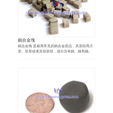
鎢合金塊
鎢合金塊 是最爲常見的鎢合金産品，其形狀爲方
形、矩形或者其他形狀，成分含有鎢、鎳和鐵。