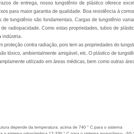
razos de entrega, nosso tungstênio de plástico oferece exce
ixos para maior garantia de qualidade. Boa resistência à corro
s de tungstênio são fundamentais. Cargas de tungstênio vari
de radiopacidade. Como estas propriedades, tubos de plásti
 indústria.
m proteção contra radiação, pois tem as propriedades do tungst
ão tóxico, ambientalmente amigável, etc. O plástico de tungstê
. amplamente utilizado em áreas médicas, bem como outras áre
rutura depende da temperatura: acima de 740 ° C para o sistema
ra o sistema ortorrômbica,17-330 ° C para o sistema monoclínico, -50-