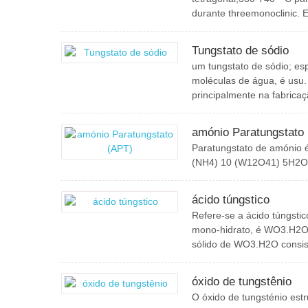
durante threemonoclinic. 
Tungstato de sódio
um tungstato de sódio; e
moléculas de água, é usu.
principalmente na fabricaç
amónio Paratungstato
Paratungstato de amónio é
(NH4) 10 (W12O41) 5H2O
ácido túngstico
Refere-se a ácido túngstic
mono-hidrato, é WO3.H2O,
sólido de WO3.H2O consi
óxido de tungstênio
O óxido de tungsténio est