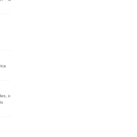
ica
les, o
do