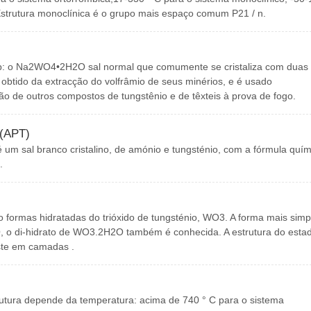
Estrutura monoclínica é o grupo mais espaço comum P21 / n.
sp: o Na2WO4•2H2O sal normal que comumente se cristaliza com duas
 obtido da extracção do volfrâmio de seus minérios, e é usado
ão de outros compostos de tungstênio e de têxteis à prova de fogo.
 (APT)
 um sal branco cristalino, de amónio e tungsténio, com a fórmula quím
.
o formas hidratadas do trióxido de tungsténio, WO3. A forma mais simp
 o di-hidrato de WO3.2H2O também é conhecida. A estrutura do esta
ste em camadas .
rutura depende da temperatura: acima de 740 ° C para o sistema