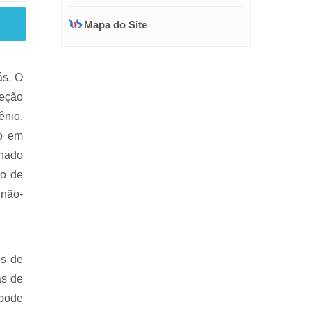
Mapa do Site
ás. O
teção
ênio,
co em
inado
co de
 não-
es de
as de
 pode