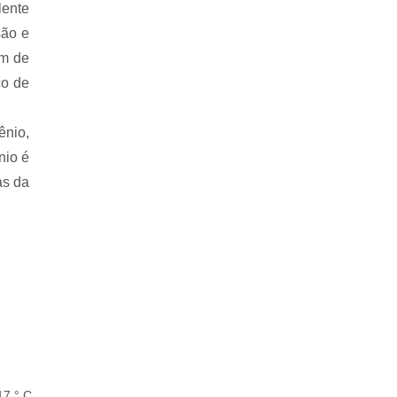
lente
são e
am de
co de
ênio,
nio é
as da
17 ° C